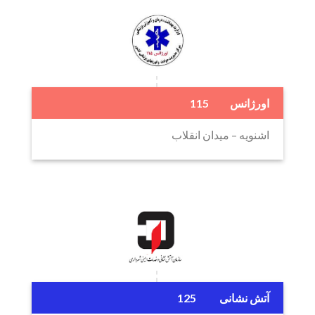
اورژانس 115
اشنویه – میدان انقلاب
آتش نشانی 125