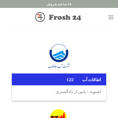
Ski
24 ساعته بفروش
t
conten
اتفاقات آب 122
اشنویه – پایین از دادگستری