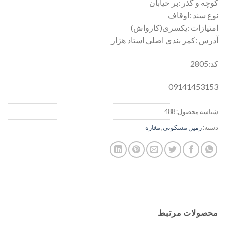
کوچه و گذر :بر خیابان
نوع سند :اوقاف
امتيازات :یکسری(کارواش)
آدرس :کمر بندی اصلی استاد هژار
کد:2805
09141453153
شناسه محصول:
488
دسته:
زمین مسکونی
,
مغازه
محصولات مرتبط