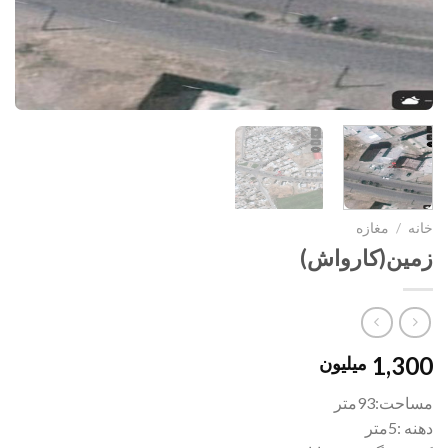
خانه
/
مغازه
زمین(کارواش)
1,300
میلیون
مساحت:93متر
دهنه :5متر