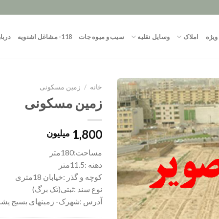
ویژه
املاک
وسایل نقلیه
سیب و میوه جات
118- مشاغل اشنویه
دربار
خانه
/
زمین مسکونی
زمین مسکونی
1,800
میلیون
مساحت:180متر
دهنه :11.5متر
کوچه و گذر :خیابان 18متری
نوع سند :ثبتی(تک برگ)
آدرس :شهرک- زمینهای بسیج پشت