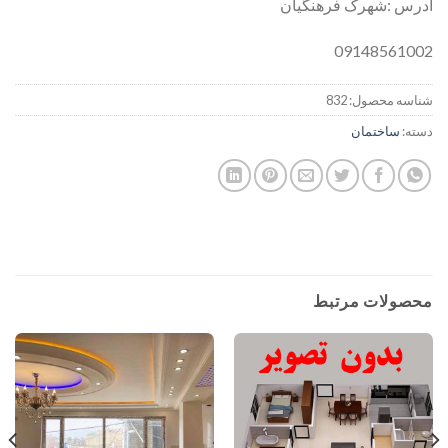
آدرس :شهرک فرهنگیان
09148561002
شناسه محصول:
832
دسته:
ساختمان
محصولات مرتبط