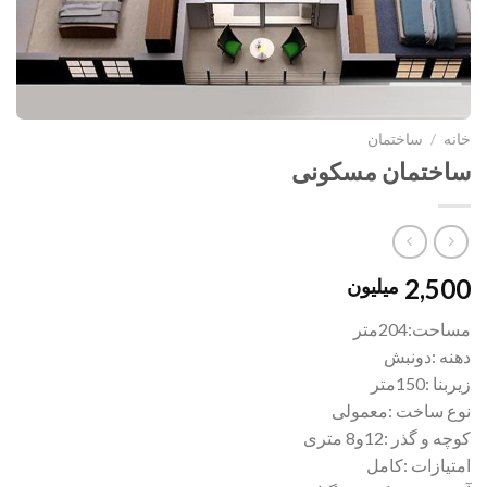
خانه
/
ساختمان
ساختمان مسکونی
2,500
میلیون
مساحت:204متر
دهنه :دونبش
زيربنا :150متر
نوع ساخت :معمولی
کوچه و گذر :12و8 متری
امتيازات :کامل