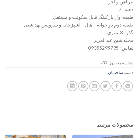
تیر آهن و آجر
دهنه : 7
طبقه اول پارکینگ قابل سکونت و مستقل
طبقه دوم دو خوابه – هال – آشپزخانه و سرویس بهداشتی
گذر : 8 متري
محله شیخ عبدالعزیز
تماس : 09355299795
شناسه محصول:
430
دسته:
ساختمان
محصولات مرتبط