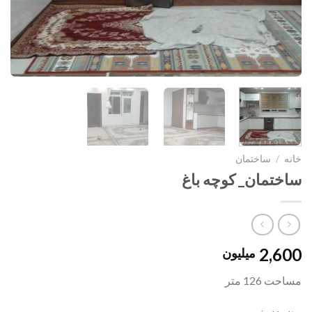
خانه
/
ساختمان
ساختمان_ کوچه باغ
2,600
میلیون
مساحت 126 متر