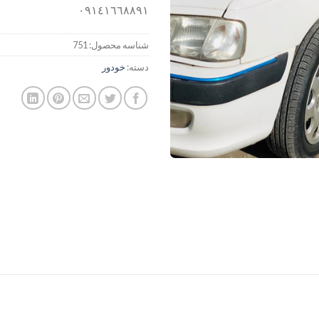
٠٩١٤١٦٦٨٨٩١
شناسه محصول:
751
دسته:
خودور