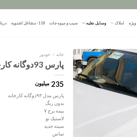
ویژه
املاک
وسایل نقلیه
سیب و میوه جات
118- مشاغل اشنویه
دربار
خانه
/
خودور
پارس 93دوگانه کارخانه
235
میلیون
پارس مدل ٩٣دوگانه كارخانه
بدون رنگ
بيمه برج ٧
لاستيك نو
سينه جديد
تماس